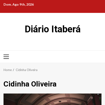
Skip
Dom. Ago 9th, 2026
to
content
Diário Itaberá
Primary
Menu
Home
Cidinha Oliveira
Cidinha Oliveira