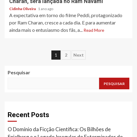
Charan, será lançada no Ram Navami
Cidinha Oliveira
1 ano ago
A expectativa em torno do filme Peddi, protagonizado
por Ram Charan, cresce a cada dia. E para aumentar
ainda mais o entusiasmo dos fãs, a...
Read More
Paginação
1
2
Next
dos
Pesquisar
conteúdos
PESQUISAR
Recent Posts
O Domínio da Ficção Científica: Os Bilhões de
Spielberg e o Legado Irregular do Exterminador do