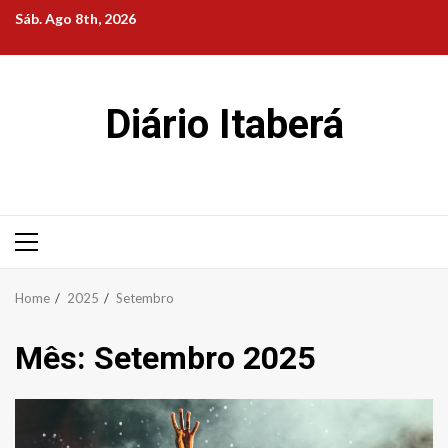
Skip
Sáb. Ago 8th, 2026
to
content
Diário Itaberá
Primary
Menu
Home
2025
Setembro
Mês:
Setembro 2025