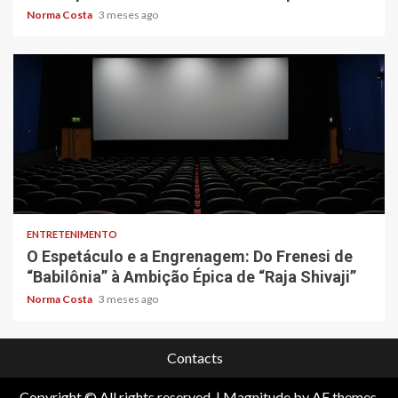
Norma Costa
3 meses ago
4 min read
ENTRETENIMENTO
O Espetáculo e a Engrenagem: Do Frenesi de
“Babilônia” à Ambição Épica de “Raja Shivaji”
Norma Costa
3 meses ago
Contacts
Copyright © All rights reserved.
|
Magnitude
by AF themes.