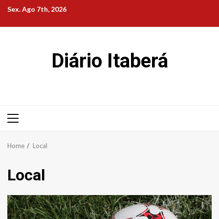
Skip
Sex. Ago 7th, 2026
to
content
Diário Itaberá
Primary
Menu
Home
Local
Local