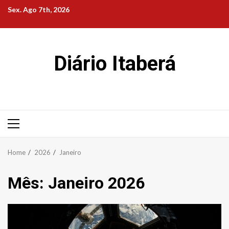
Skip
Sex. Ago 7th, 2026
to
content
Diário Itaberá
Primary
Menu
Home
2026
Janeiro
Mês:
Janeiro 2026