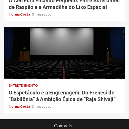
O Céu Está Ficando Pequeno: Entre Asteroides
de Raspão e a Armadilha do Lixo Espacial
Norma Costa
3 meses ago
4 min read
ENTRETENIMENTO
O Espetáculo e a Engrenagem: Do Frenesi de
“Babilônia” à Ambição Épica de “Raja Shivaji”
Norma Costa
3 meses ago
Contacts