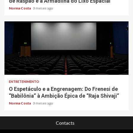
de Raspão e a Armadilha do Lixo Espacial
Norma Costa
3 meses ago
4 min read
ENTRETENIMENTO
O Espetáculo e a Engrenagem: Do Frenesi de
“Babilônia” à Ambição Épica de “Raja Shivaji”
Norma Costa
3 meses ago
Contacts