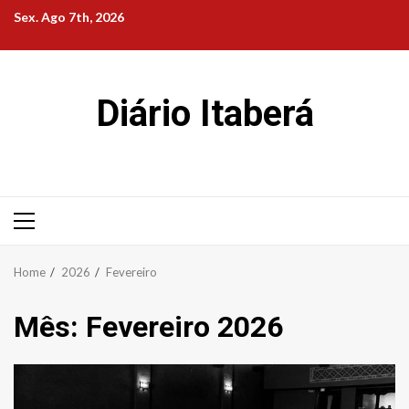
Skip
Sex. Ago 7th, 2026
to
content
Diário Itaberá
Primary
Menu
Home
2026
Fevereiro
Mês:
Fevereiro 2026