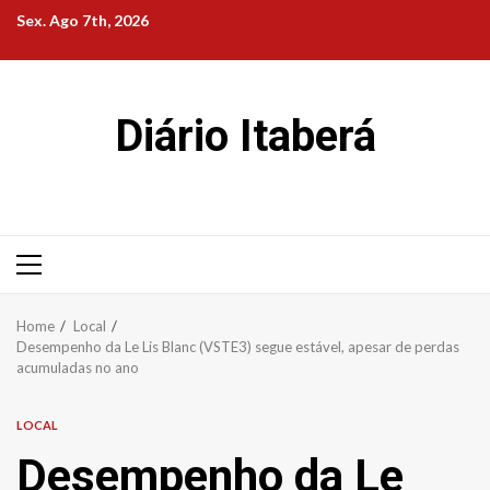
Skip
Sex. Ago 7th, 2026
to
content
Diário Itaberá
Primary
Menu
Home
Local
Desempenho da Le Lis Blanc (VSTE3) segue estável, apesar de perdas
acumuladas no ano
LOCAL
Desempenho da Le