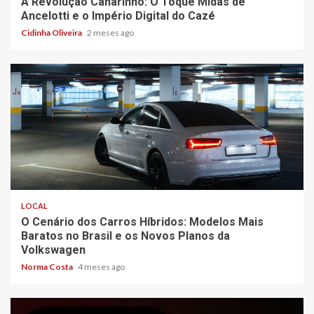
A Revolução Canarinho: O Toque Midas de
Ancelotti e o Império Digital do Cazé
Cidinha Oliveira
2 meses ago
4 min read
LOCAL
O Cenário dos Carros Híbridos: Modelos Mais
Baratos no Brasil e os Novos Planos da
Volkswagen
Norma Costa
4 meses ago