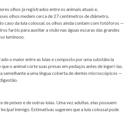
ores olhos já registrados entre os animais atuais e,
 Esses olhos medem cerca de 27 centímetros de diâmetro,
 caso da lula colossal, os olhos ainda contam com fotóforos —
s faróis para auxiliar a visão nas águas escuras das grandes
rso luminoso.
erado o maior entre as lulas e composto por uma substância
que o animal corte suas presas em pedaços antes de ingeri-las.
ura semelhante a uma língua coberta de dentes microscópicos —
digestão.
e de peixes e de outras lulas. Uma vez adultas, elas possuem
incipal inimigo. Estimativas sugerem que a lula colossal pode