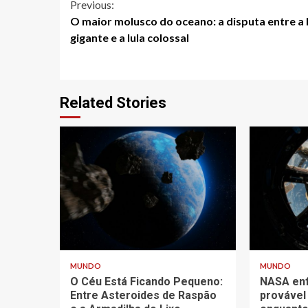
Continue
Previous:
O maior molusco do oceano: a disputa entre a 
Reading
gigante e a lula colossal
Related Stories
5 min read
4 min read
MUNDO
MUNDO
O Céu Está Ficando Pequeno:
NASA enf
Entre Asteroides de Raspão
provável