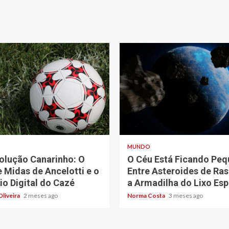
ad
5 min read
MUNDO
olução Canarinho: O
O Céu Está Ficando Peq
 Midas de Ancelotti e o
Entre Asteroides de Ra
io Digital do Cazé
a Armadilha do Lixo Esp
Oliveira
2 meses ago
Norma Costa
3 meses ago