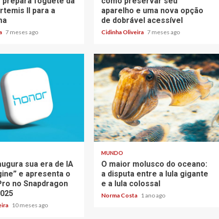
 prepara foguete da
como preservar seu
temis II para a
aparelho e uma nova opção
ma
de dobrável acessível
va
7 meses ago
Cidinha Oliveira
7 meses ago
3 min read
MUNDO
augura sua era de IA
O maior molusco do oceano:
gine” e apresenta o
a disputa entre a lula gigante
Pro no Snapdragon
e a lula colossal
2025
Norma Costa
1 ano ago
eira
10 meses ago