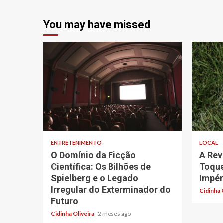
You may have missed
6 min read
4 min re
ENTRETENIMENTO
LOCAL
O Domínio da Ficção
A Rev
Científica: Os Bilhões de
Toque
Spielberg e o Legado
Impér
Irregular do Exterminador do
Cidinha 
Futuro
Cidinha Oliveira
2 meses ago