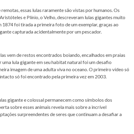
remotas, essas lulas raramente são vistas por humanos. Os
Aristóteles e Plínio, o Velho, descreveram lulas gigantes muito
 1874 foi tirada a primeira foto de um exemplar, graças ao
igante capturada acidentalmente por um pescador.
ulas vem de restos encontrados boiando, encalhados em praias
 uma lula gigante em seu habitat natural foi um desafio
eira imagem de uma adulta viva no oceano. O primeiro vídeo só
intacto só foi encontrado pela primeira vez em 2003.
 lulas gigante e colossal permanecem como símbolos dos
rta sobre esses animais revela mais sobre a incrível
aptações surpreendentes de seres que continuam a desafiar a