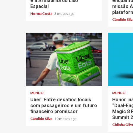
e a Armadilha do Lixo
enquanto
Espacial
missão Ar
platafor
Norma Costa
3 meses ago
Cândido Sil
3 min read
3 min read
MUNDO
MUNDO
Uber: Entre desafios locais
Honor in
com passageiros e um futuro
“Dual-En
financeiro promissor
Magic 8 
Summit 
Cândido Silva
10 meses ago
Cidinha Oliv