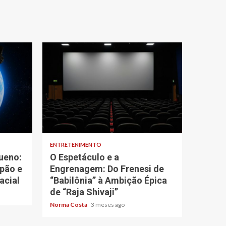
4 min read
ENTRETENIMENTO
ueno:
O Espetáculo e a
spão e
Engrenagem: Do Frenesi de
acial
“Babilônia” à Ambição Épica
de “Raja Shivaji”
Norma Costa
3 meses ago