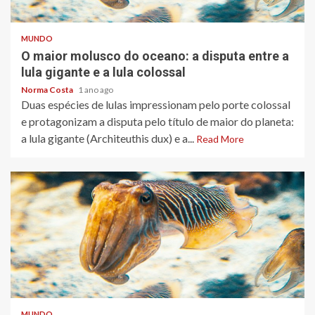
3 min read
MUNDO
O maior molusco do oceano: a disputa entre a
lula gigante e a lula colossal
Norma Costa
1 ano ago
Duas espécies de lulas impressionam pelo porte colossal
e protagonizam a disputa pelo título de maior do planeta:
a lula gigante (Architeuthis dux) e a...
Read More
3 min read
MUNDO