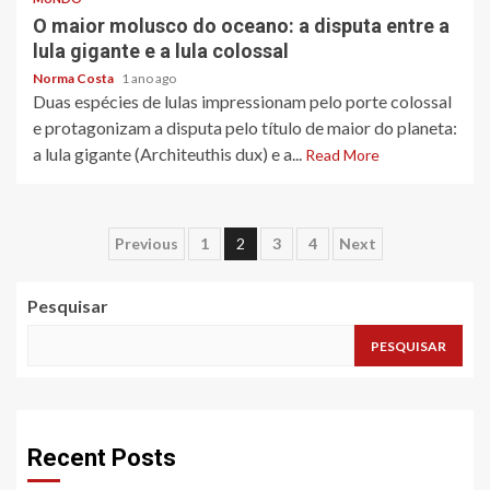
O maior molusco do oceano: a disputa entre a
lula gigante e a lula colossal
Norma Costa
1 ano ago
Duas espécies de lulas impressionam pelo porte colossal
e protagonizam a disputa pelo título de maior do planeta:
a lula gigante (Architeuthis dux) e a...
Read More
Paginação
Previous
1
2
3
4
Next
dos
Pesquisar
conteúdos
PESQUISAR
Recent Posts