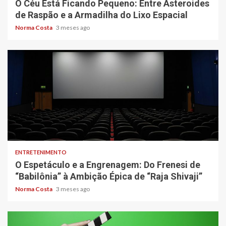
O Céu Está Ficando Pequeno: Entre Asteroides
de Raspão e a Armadilha do Lixo Espacial
Norma Costa
3 meses ago
4 min read
ENTRETENIMENTO
O Espetáculo e a Engrenagem: Do Frenesi de
“Babilônia” à Ambição Épica de “Raja Shivaji”
Norma Costa
3 meses ago